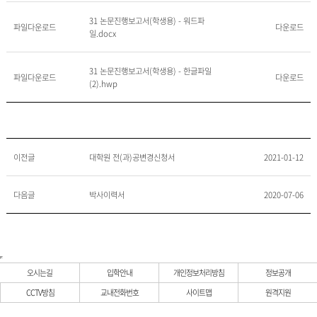
31 논문진행보고서(학생용) - 워드파
파일다운로드
다운로드
일.docx
31 논문진행보고서(학생용) - 한글파일
파일다운로드
다운로드
(2).hwp
이전글
대학원 전(과)공변경신청서
2021-01-12
다음글
박사이력서
2020-07-06
오시는길
입학안내
개인정보처리방침
정보공개
CCTV방침
교내전화번호
사이트맵
원격지원