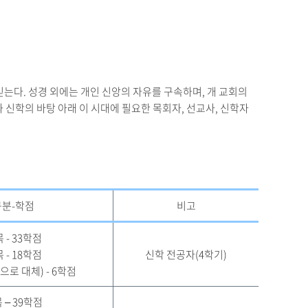
는다. 성경 외에는 개인 신앙의 자유를 구속하며, 개 교회의
과 신학의 바탕 아래 이 시대에 필요한 목회자, 선교사, 신학자
분-학점
비고
- 33학점
- 18학점
신학 전공자(4학기)
로 대체) - 6학점
– 39학점