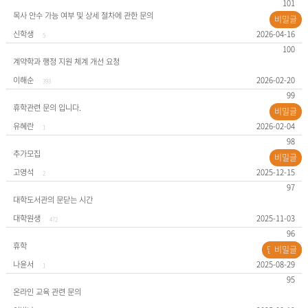
101
목사 안수 가능 여부 및 상세 절차에 관한 문의
비밀글
신학생
2026-04-16
5
100
계약학과 행정 지원 체계 개선 요청
이해순
2026-02-20
393
99
휴학관련 문의 입니다.
비밀글
유혜란
2026-02-04
1
98
추가모집
비밀글
고영석
2025-12-15
2
97
대학도서관의 문닫는 시간
대학원생
2025-11-03
472
96
휴학
답변완료
비밀글
나윤서
2025-08-29
1
95
온라인 교육 관련 문의